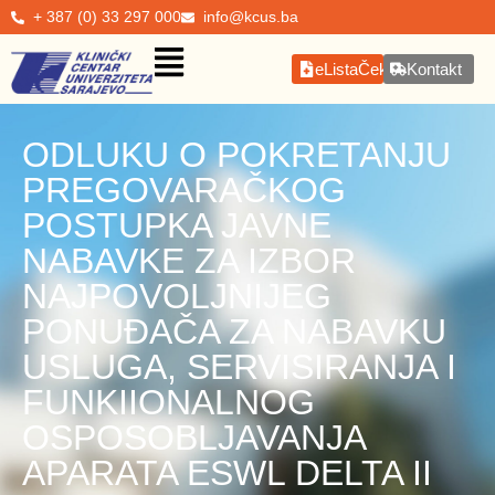
+ 387 (0) 33 297 000
info@kcus.ba
eListaČekanja
Kontakt
ODLUKU O POKRETANJU
PREGOVARAČKOG
POSTUPKA JAVNE
NABAVKE ZA IZBOR
NAJPOVOLJNIJEG
PONUĐAČA ZA NABAVKU
USLUGA, SERVISIRANJA I
FUNKIIONALNOG
OSPOSOBLJAVANJA
APARATA ESWL DELTA II