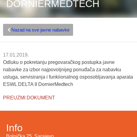
DORNIERMEDTECH
Nazad na sve javne nabavke
17.01.2019.
Odluku o pokretanju pregovaračkog postupka javne
nabavke za izbor najpovoljnijeg ponuđača za nabavku
usluga, servisiranja i funkiionalnog osposobljavanja aparata
ESWL DELTA II DornierMedtech
PREUZMI DOKUMENT
Info
Bolnička 25, Sarajevo