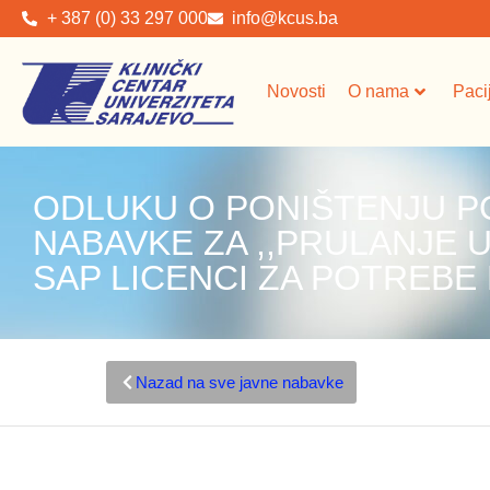
+ 387 (0) 33 297 000
info@kcus.ba
Novosti
O nama
Paci
ODLUKU O PONIŠTENJU P
NABAVKE ZA ,,PRULANJE 
SAP LICENCI ZA POTREBE
Nazad na sve javne nabavke