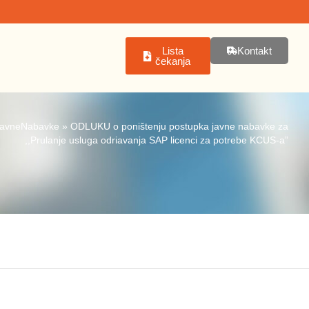
Lista
Kontakt
čekanja
avneNabavke
»
ODLUKU o poništenju postupka javne nabavke za
,,Prulanje usluga odriavanja SAP licenci za potrebe KCUS-a”