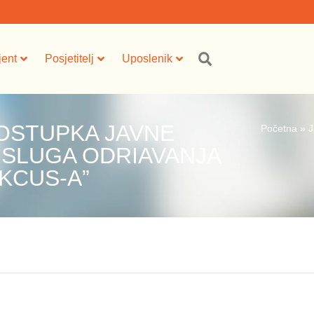
jent
Posjetitelj
Uposlenik
OSTUPKA JAVNE
Početna
»
J
USLUGA ODRIAVANJA
 KCUS-A”