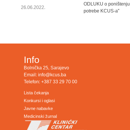
ODLUKU o poništenju p
26.06.2022.
potrebe KCUS-a”
Info
Bolnička 25, Sarajevo
Email: info@kcus.ba
Telefon: +387 33 29 70 00
Lista čekanja
Konkursi i oglasi
Javne nabavke
Medicinski žurnal