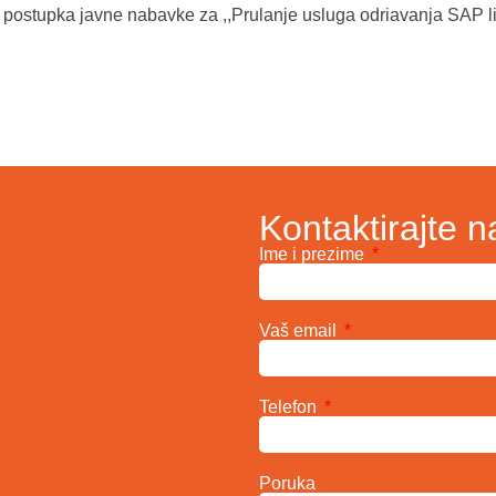
ostupka javne nabavke za ,,Prulanje usluga odriavanja SAP li
Kontaktirajte n
Ime i prezime
Vaš email
Telefon
Poruka