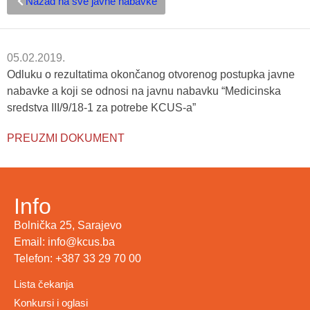
Nazad na sve javne nabavke
05.02.2019.
Odluku o rezultatima okončanog otvorenog postupka javne
nabavke a koji se odnosi na javnu nabavku “Medicinska
sredstva III/9/18-1 za potrebe KCUS-a”
PREUZMI DOKUMENT
Info
Bolnička 25, Sarajevo
Email: info@kcus.ba
Telefon: +387 33 29 70 00
Lista čekanja
Konkursi i oglasi