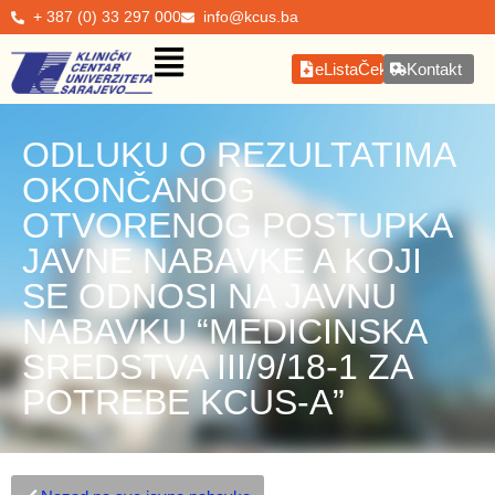
+ 387 (0) 33 297 000
info@kcus.ba
eListaČekanja
Kontakt
ODLUKU O REZULTATIMA
OKONČANOG
OTVORENOG POSTUPKA
JAVNE NABAVKE A KOJI
SE ODNOSI NA JAVNU
NABAVKU “MEDICINSKA
SREDSTVA III/9/18-1 ZA
POTREBE KCUS-A”