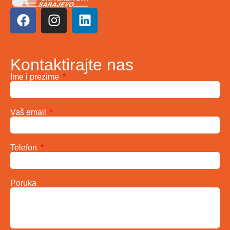
Kontaktirajte nas
Ime i prezime
Vaš email
Telefon
Poruka