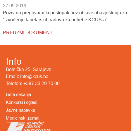
27.09.2019.
Poziv na pregovarački postupak bez objave obavještenja za
“Izvođenje tapetarskih radova za potrebe KCUS-a”.
PREUZMI DOKUMENT
Info
Bolnička 25, Sarajevo
Email: info@kcus.ba
Telefon: +387 33 29 70 00
Lista čekanja
Konkursi i oglasi
Javne nabavke
Medicinski žurnal