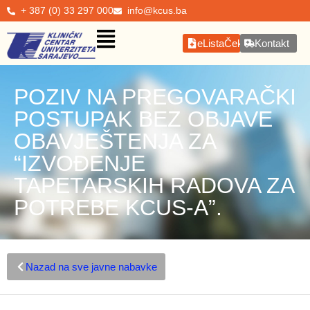
+ 387 (0) 33 297 000
info@kcus.ba
eListaČekanja
Kontakt
POZIV NA PREGOVARAČKI
POSTUPAK BEZ OBJAVE
OBAVJEŠTENJA ZA
“IZVOĐENJE
TAPETARSKIH RADOVA ZA
POTREBE KCUS-A”.
Nazad na sve javne nabavke