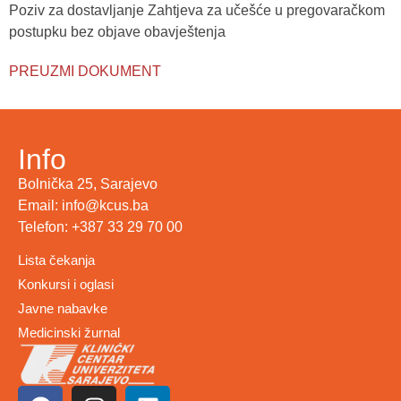
Poziv za dostavljanje Zahtjeva za učešće u pregovaračkom
postupku bez objave obavještenja
PREUZMI DOKUMENT
Info
Bolnička 25, Sarajevo
Email: info@kcus.ba
Telefon: +387 33 29 70 00
Lista čekanja
Konkursi i oglasi
Javne nabavke
Medicinski žurnal