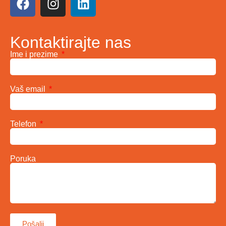
Kontaktirajte nas
Ime i prezime
Vaš email
Telefon
Poruka
Pošalji