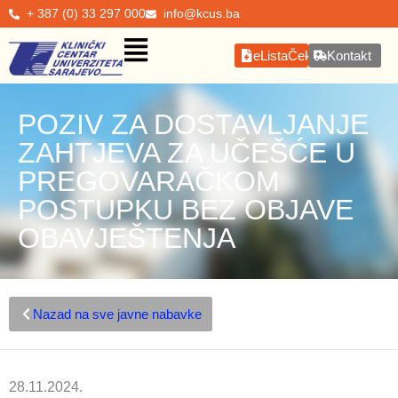
+ 387 (0) 33 297 000
info@kcus.ba
eListaČekanja
Kontakt
POZIV ZA DOSTAVLJANJE
ZAHTJEVA ZA UČEŠĆE U
PREGOVARAČKOM
POSTUPKU BEZ OBJAVE
OBAVJEŠTENJA
Nazad na sve javne nabavke
28.11.2024.