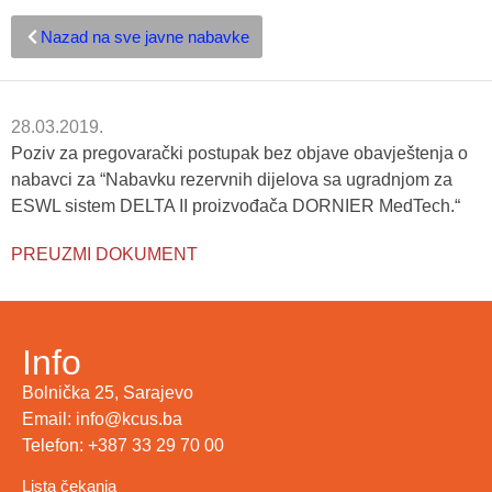
Nazad na sve javne nabavke
28.03.2019.
Poziv za pregovarački postupak bez objave obavještenja o
nabavci za “Nabavku rezervnih dijelova sa ugradnjom za
ESWL sistem DELTA II proizvođača DORNIER MedTech.“
PREUZMI DOKUMENT
Info
Bolnička 25, Sarajevo
Email: info@kcus.ba
Telefon: +387 33 29 70 00
Lista čekanja