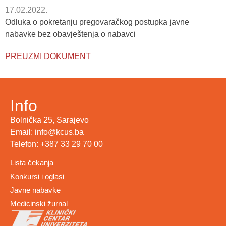
17.02.2022.
Odluka o pokretanju pregovaračkog postupka javne
nabavke bez obavještenja o nabavci
PREUZMI DOKUMENT
Info
Bolnička 25, Sarajevo
Email: info@kcus.ba
Telefon: +387 33 29 70 00
Lista čekanja
Konkursi i oglasi
Javne nabavke
Medicinski žurnal