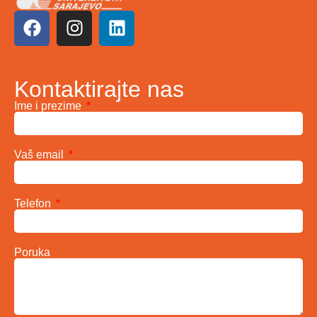
Kontaktirajte nas
Ime i prezime
Vaš email
Telefon
Poruka