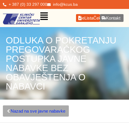
+ 387 (0) 33 297 000
info@kcus.ba
eListaČekanja
Kontakt
ODLUKA O POKRETANJU
PREGOVARAČKOG
POSTUPKA JAVNE
NABAVKE BEZ
OBAVJEŠTENJA O
NABAVCI
Nazad na sve javne nabavke