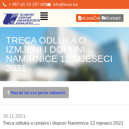
+ 387 (0) 33 297 000
info@kcus.ba
eListaČekanja
Kontakt
TRECA ODLUKA O
IZMJENI I DOPUNI
NAMIRNICE 12 MJESECI
2021
Nazad na sve javne nabavke
30.11.2021.
Treca odluka o izmjeni i dopuni Namirnice 12 mjeseci 2021