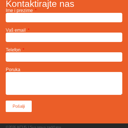
Kontaktirajte nas
Ime i prezime
Vaš email
Telefon
Poruka
Pošalji
©2026 KCUS | Sva prava zadržana