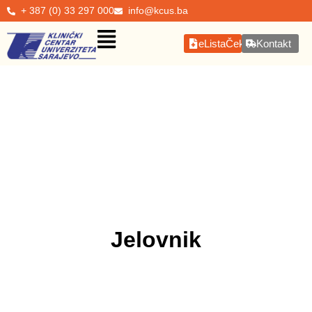
+ 387 (0) 33 297 000
info@kcus.ba
eListaČekanja
Kontakt
Jelovnik