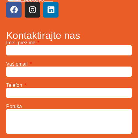
Kontaktirajte nas
Ime i prezime
Vaš email
Telefon
Poruka