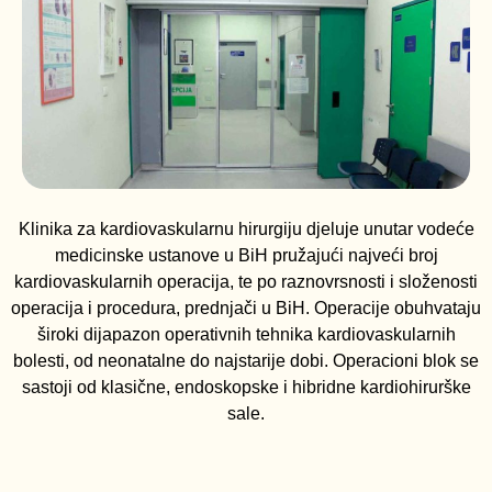
Klinika za kardiovaskularnu hirurgiju djeluje unutar vodeće
medicinske ustanove u BiH pružajući najveći broj
kardiovaskularnih operacija, te po raznovrsnosti i složenosti
operacija i procedura, prednjači u BiH. Operacije obuhvataju
široki dijapazon operativnih tehnika kardiovaskularnih
bolesti, od neonatalne do najstarije dobi. Operacioni blok se
sastoji od klasične, endoskopske i hibridne kardiohirurške
sale.