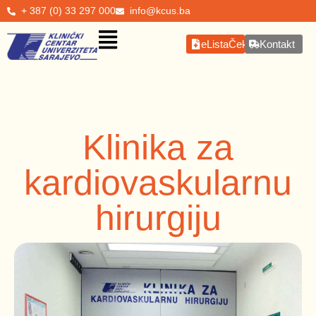
+ 387 (0) 33 297 000
info@kcus.ba
eListaČekanja
Kontakt
Klinika za
kardiovaskularnu
hirurgiju