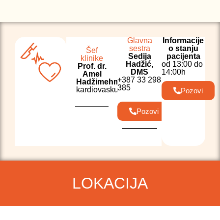
Glavna
Informacije
sestra
o stanju
Šef
Sedija
pacijenta
klinike
Hadžić,
od 13:00 do
Prof. dr.
DMS
14:00h
Amel
+387 33 298
Hadžimehmedagić
385
kardiovaskularna.hirurgija@kcus.ba
Pozovi
Pozovi
LOKACIJA