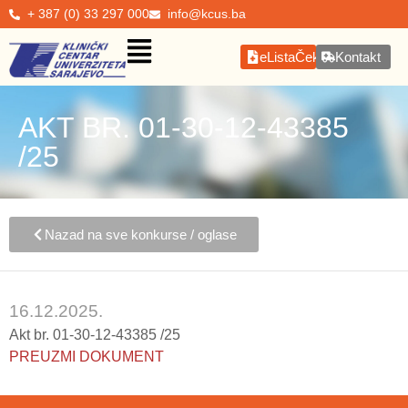
+ 387 (0) 33 297 000
info@kcus.ba
eListaČekanja
Kontakt
AKT BR. 01-30-12-43385
/25
Nazad na sve konkurse / oglase
16.12.2025.
Akt br. 01-30-12-43385 /25
PREUZMI DOKUMENT