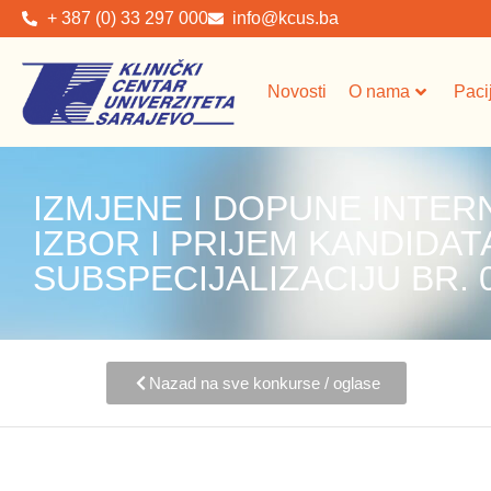
+ 387 (0) 33 297 000
info@kcus.ba
Novosti
O nama
Paci
IZMJENE I DOPUNE INTER
IZBOR I PRIJEM KANDIDAT
SUBSPECIJALIZACIJU BR. 0
Nazad na sve konkurse / oglase