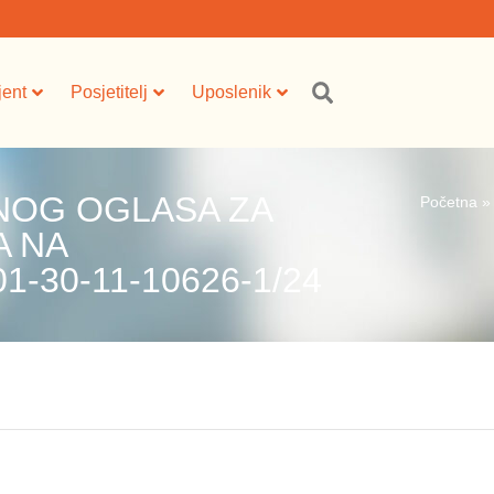
jent
Posjetitelj
Uposlenik
NOG OGLASA ZA
Početna
A NA
1-30-11-10626-1/24