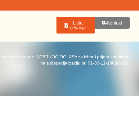
Lista
Kontakt
čekanja
»
Izmjene i dopune INTERNOG OGLASA za izbor i prijem kandidata
na subspecijalizaciju br. 01-30-11-10626-1/24