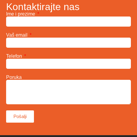
Kontaktirajte nas
Ime i prezime
Vaš email
Telefon
Poruka
Pošalji