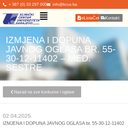
+ 387 (0) 33 297 000
info@kcus.ba
eListaČekanja
Kontakt
IZMJENA I DOPUNA
JAVNOG OGLASA BR. 55-
30-12-11402 – MED.
SESTRE
Nazad na sve konkurse / oglase
02.04.2025.
IZMJENA I DOPUNA JAVNOG OGLASA br. 55-30-12-11402