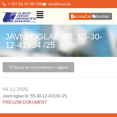
+ 387 (0) 33 297 000
info@kcus.ba
eListaČekanja
Kontakt
JAVNI OGLAS BR. 55-30-
12-41534 /25
Nazad na sve konkurse / oglase
04.12.2025.
Javni oglas br. 55-30-12-41534 /25
PREUZMI DOKUMENT