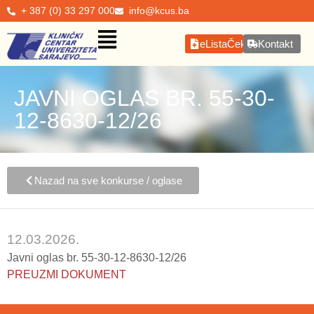
+ 387 (0) 33 297 000
info@kcus.ba
eListaČekanja
Kontakt
JAVNI OGLAS BR. 55-30-
12-8630-12/26
Nazad na sve konkurse / oglase
12.03.2026.
Javni oglas br. 55-30-12-8630-12/26
PREUZMI DOKUMENT