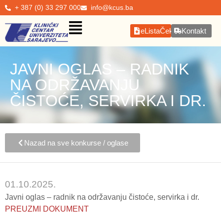
+ 387 (0) 33 297 000
info@kcus.ba
eListaČekanja
Kontakt
JAVNI OGLAS – RADNIK
NA ODRŽAVANJU
ČISTOĆE, SERVIRKA I DR.
Nazad na sve konkurse / oglase
01.10.2025.
Javni oglas – radnik na održavanju čistoće, servirka i dr.
PREUZMI DOKUMENT