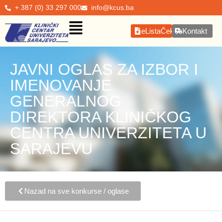
+ 387 (0) 33 297 000
info@kcus.ba
eListaČekanja
Kontakt
JAVNI OGLAS ZA IZBOR I
IMENOVANJE
GENERALNOG
DIREKTORA KLINIČKOG
CENTRA UNIVERZITETA U
SARAJEVU
Nazad na sve konkurse / oglase