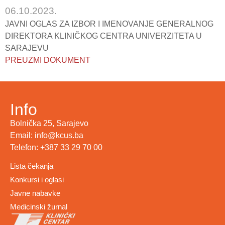
06.10.2023.
JAVNI OGLAS ZA IZBOR I IMENOVANJE GENERALNOG
DIREKTORA KLINIČKOG CENTRA UNIVERZITETA U
SARAJEVU
PREUZMI DOKUMENT
Info
Bolnička 25, Sarajevo
Email: info@kcus.ba
Telefon: +387 33 29 70 00
Lista čekanja
Konkursi i oglasi
Javne nabavke
Medicinski žurnal