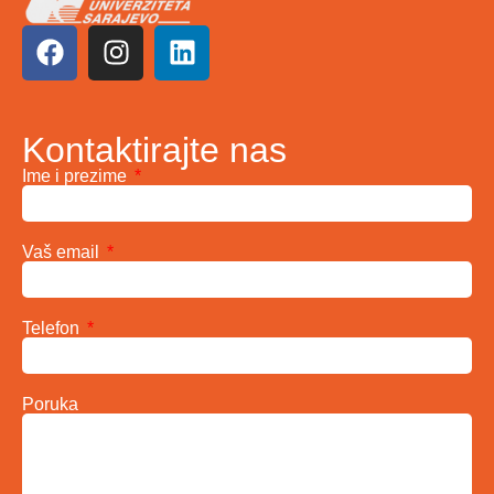
Kontaktirajte nas
Ime i prezime
Vaš email
Telefon
Poruka