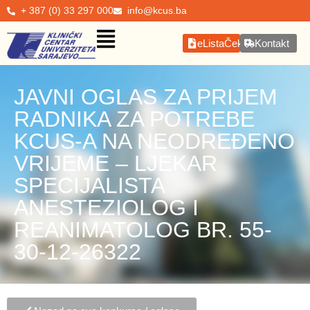
+ 387 (0) 33 297 000
info@kcus.ba
eListaČekanja
Kontakt
JAVNI OGLAS ZA PRIJEM
RADNIKA ZA POTREBE
KCUS-A NA NEODREĐENO
VRIJEME – LJEKAR
SPECIJALISTA
ANESTEZIOLOG I
REANIMATOLOG BR. 55-
30-12-26322