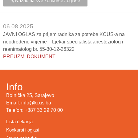
Nazad na sve konkurse / oglase
06.08.2025.
JAVNI OGLAS za prijem radnika za potrebe KCUS-a na
neodređeno vrijeme – Ljekar specijalista anesteziolog i
reanimatolog br. 55-30-12-26322
PREUZMI DOKUMENT
Info
Bolnička 25, Sarajevo
Email: info@kcus.ba
Telefon: +387 33 29 70 00
Lista čekanja
Konkursi i oglasi