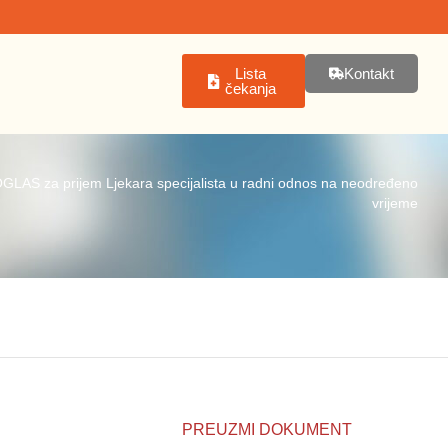
Lista
Kontakt
čekanja
GLAS za prijem Ljekara specijalista u radni odnos na neodređeno
vrijeme
PREUZMI DOKUMENT