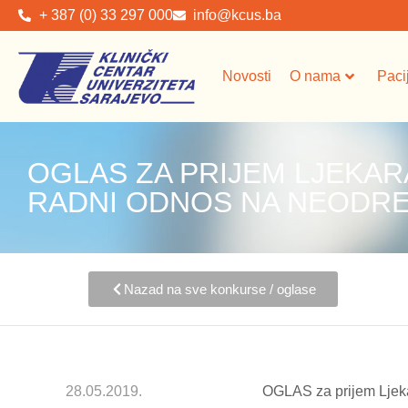
+ 387 (0) 33 297 000
info@kcus.ba
Novosti
O nama
Paci
OGLAS ZA PRIJEM LJEKARA
RADNI ODNOS NA NEODR
Nazad na sve konkurse / oglase
28.05.2019.
OGLAS za prijem Ljeka