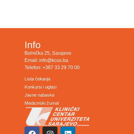
Info
Bolnička 25, Sarajevo
Email: info@kcus.ba
Telefon: +387 33 29 70 00
Lista čekanja
Konkursi i oglasi
Javne nabavke
Medicinski žurnal