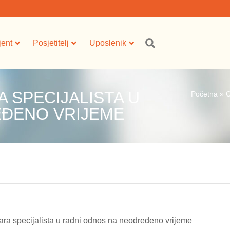
jent
Posjetitelj
Uposlenik
 SPECIJALISTA U
Početna
»
O
EĐENO VRIJEME
ra specijalista u radni odnos na neodređeno vrijeme