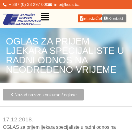
+ 387 (0) 33 297 000
info@kcus.ba
eListaČekanja
Kontakt
OGLAS ZA PRIJEM
LJEKARA SPECIJALISTE U
RADNI ODNOS NA
NEODREĐENO VRIJEME
Nazad na sve konkurse / oglase
17.12.2018.
OGLAS za prijem ljekara specijaliste u radni odnos na