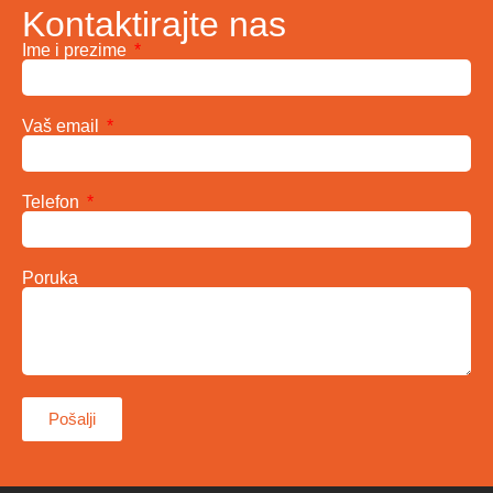
Kontaktirajte nas
Ime i prezime
Vaš email
Telefon
Poruka
Pošalji