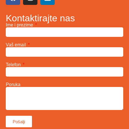
Kontaktirajte nas
Ime i prezime
Vaš email
Telefon
Poruka
Pošalji