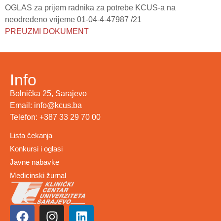
OGLAS za prijem radnika za potrebe KCUS-a na
neodređeno vrijeme 01-04-4-47987 /21
PREUZMI DOKUMENT
Info
Bolnička 25, Sarajevo
Email: info@kcus.ba
Telefon: +387 33 29 70 00
Lista čekanja
Konkursi i oglasi
Javne nabavke
Medicinski žurnal