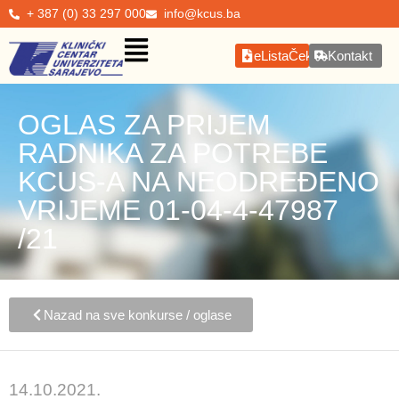
+ 387 (0) 33 297 000
info@kcus.ba
eListaČekanja
Kontakt
OGLAS ZA PRIJEM
RADNIKA ZA POTREBE
KCUS-A NA NEODREĐENO
VRIJEME 01-04-4-47987
/21
Nazad na sve konkurse / oglase
14.10.2021.