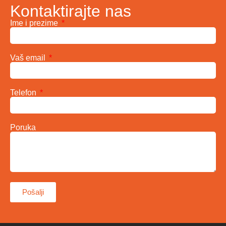
Kontaktirajte nas
Ime i prezime
Vaš email
Telefon
Poruka
Pošalji