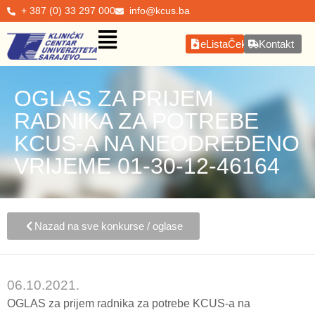
+ 387 (0) 33 297 000
info@kcus.ba
eListaČekanja
Kontakt
OGLAS ZA PRIJEM
RADNIKA ZA POTREBE
KCUS-A NA NEODREĐENO
VRIJEME 01-30-12-46164
Nazad na sve konkurse / oglase
06.10.2021.
OGLAS za prijem radnika za potrebe KCUS-a na