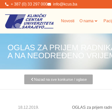
+ 387 (0) 33 297 000
info@kcus.ba
Novosti
O nama
Paci
OGLAS ZA PRIJEM RADNIK
A NA NEODREĐENO VRIJE
Nazad na sve konkurse / oglase
18.12.2019.
OGLAS za prijem radn