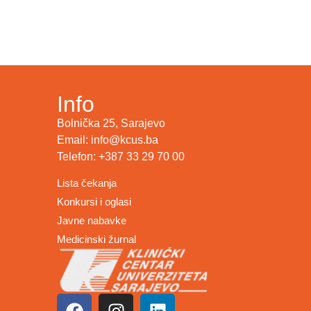
Info
Bolnička 25, Sarajevo
Email: info@kcus.ba
Telefon: +387 33 29 70 00
Lista čekanja
Konkursi i oglasi
Javne nabavke
Medicinski žurnal