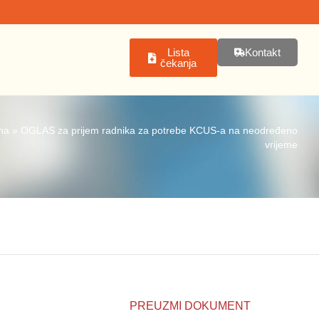
Lista
Kontakt
čekanja
na
»
OGLAS za prijem radnika za potrebe KCUS-a na neodređeno
vrijeme
PREUZMI DOKUMENT