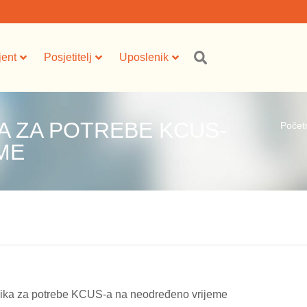
jent
Posjetitelj
Uposlenik
A ZA POTREBE KCUS-
Počet
ME
ika za potrebe KCUS-a na neodređeno vrijeme