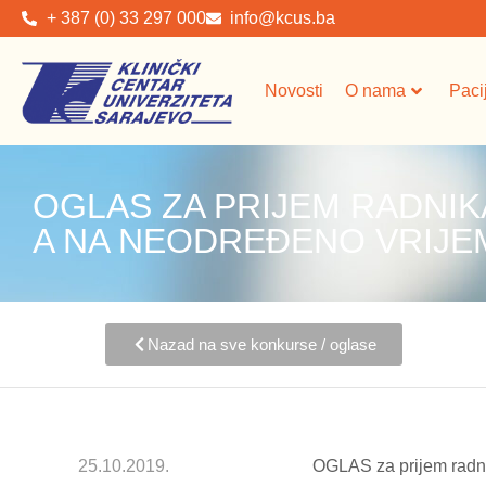
+ 387 (0) 33 297 000
info@kcus.ba
Novosti
O nama
Paci
OGLAS ZA PRIJEM RADNIK
A NA NEODREĐENO VRIJE
Nazad na sve konkurse / oglase
25.10.2019.
OGLAS za prijem radn