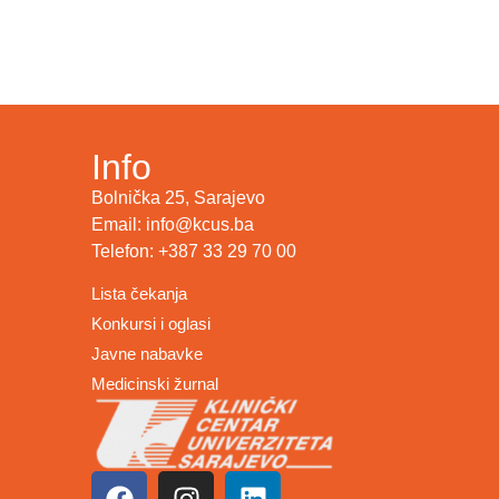
Info
Bolnička 25, Sarajevo
Email: info@kcus.ba
Telefon: +387 33 29 70 00
Lista čekanja
Konkursi i oglasi
Javne nabavke
Medicinski žurnal