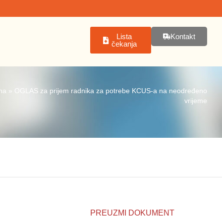
Lista
Kontakt
čekanja
na
»
OGLAS za prijem radnika za potrebe KCUS-a na neodređeno
vrijeme
PREUZMI DOKUMENT