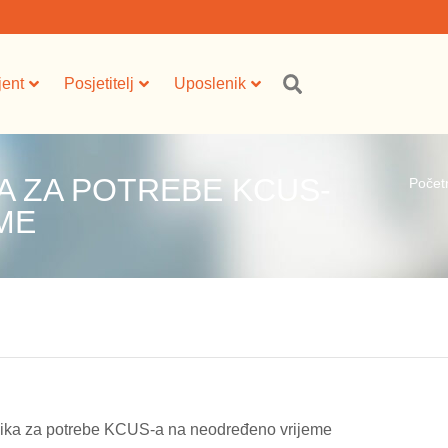
jent
Posjetitelj
Uposlenik
A ZA POTREBE KCUS-
Počet
ME
ika za potrebe KCUS-a na neodređeno vrijeme