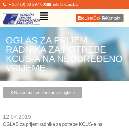
+ 387 (0) 33 297 000
info@kcus.ba
eListaČekanja
Kontakt
OGLAS ZA PRIJEM
RADNIKA ZA POTREBE
KCUS-A NA NEODREĐENO
VRIJEME
Nazad na sve konkurse / oglase
12.07.2019.
OGLAS za prijem radnika za potrebe KCUS-a na