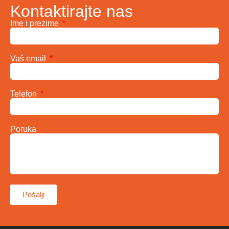
Kontaktirajte nas
Ime i prezime
Vaš email
Telefon
Poruka
Pošalji