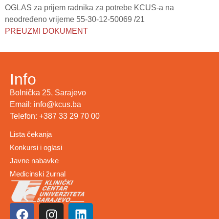
OGLAS za prijem radnika za potrebe KCUS-a na
neodređeno vrijeme 55-30-12-50069 /21
PREUZMI DOKUMENT
Info
Bolnička 25, Sarajevo
Email: info@kcus.ba
Telefon: +387 33 29 70 00
Lista čekanja
Konkursi i oglasi
Javne nabavke
Medicinski žurnal