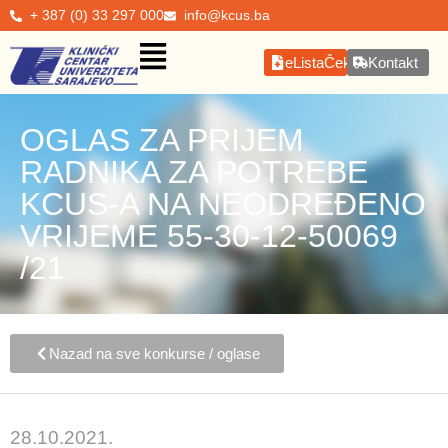
+ 387 (0) 33 297 000
info@kcus.ba
eListaČekanja
Kontakt
OGLAS ZA PRIJEM
RADNIKA ZA POTREBE
KCUS-A NA NEODREĐENO
VRIJEME 55-30-12-50069
/21
Nazad na sve konkurse / oglase
28.10.2021.