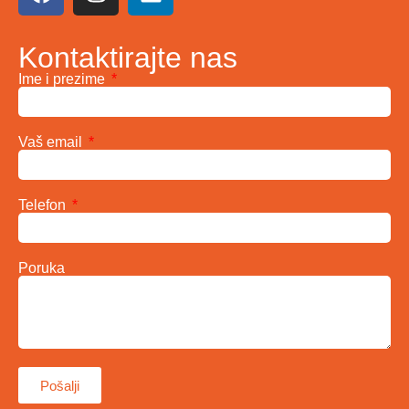
Kontaktirajte nas
Ime i prezime
Vaš email
Telefon
Poruka
Pošalji