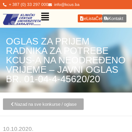
+ 387 (0) 33 297 000
info@kcus.ba
eListaČekanja
Kontakt
OGLAS ZA PRIJEM
RADNIKA ZA POTREBE
KCUS-A NA NEODREĐENO
VRIJEME – JAVNI OGLAS
BR. 01-04-4-45620/20
Nazad na sve konkurse / oglase
10.10.2020.