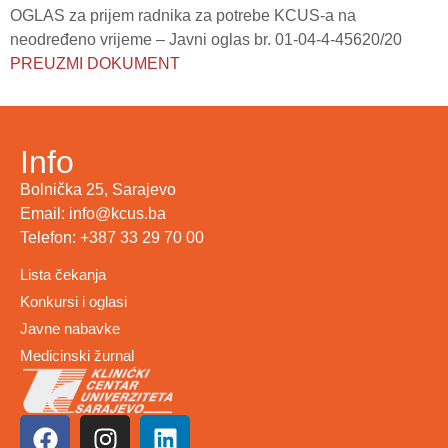
OGLAS za prijem radnika za potrebe KCUS-a na
neodređeno vrijeme – Javni oglas br. 01-04-4-45620/20
PREUZMI DOKUMENT
Info
Bolnička 25, Sarajevo
Email: info@kcus.ba
Telefon: +387 33 29 70 00
Lista čekanja
Konkursi i oglasi
Javne nabavke
Medicinski žurnal