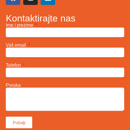
Kontaktirajte nas
Ime i prezime
Vaš email
Telefon
Poruka
Pošalji