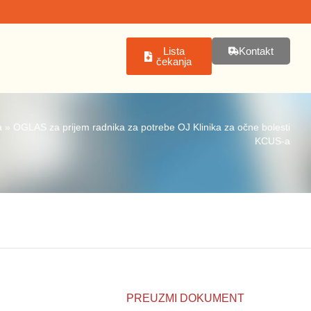
Lista
Kontakt
čekanja
a
»
OGLAS za prijem radnika za potrebe OJ Klinika za očne bolesti
KCUS-a
PREUZMI DOKUMENT