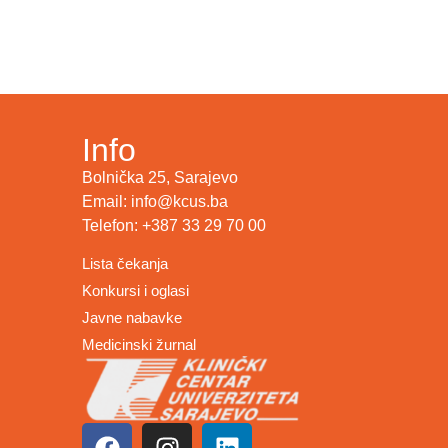
Info
Bolnička 25, Sarajevo
Email: info@kcus.ba
Telefon: +387 33 29 70 00
Lista čekanja
Konkursi i oglasi
Javne nabavke
Medicinski žurnal