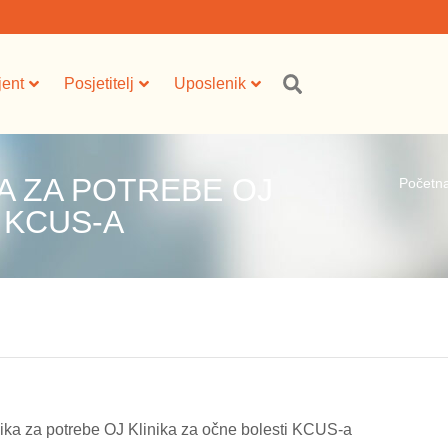
jent
Posjetitelj
Uposlenik
A ZA POTREBE OJ
Početn
 KCUS-A
ka za potrebe OJ Klinika za očne bolesti KCUS-a