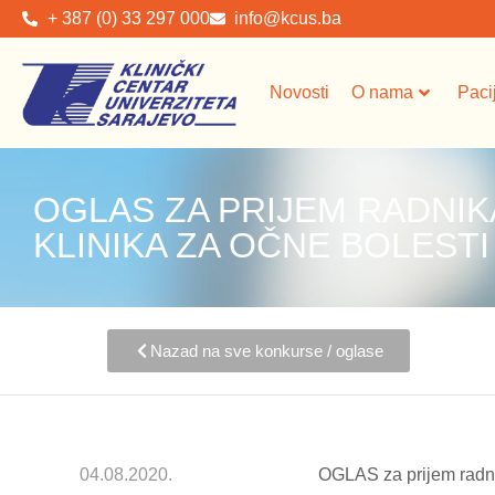
+ 387 (0) 33 297 000
info@kcus.ba
Novosti
O nama
Paci
OGLAS ZA PRIJEM RADNIK
KLINIKA ZA OČNE BOLESTI
Nazad na sve konkurse / oglase
04.08.2020.
OGLAS za prijem radni