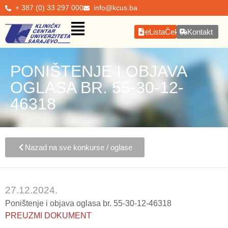
+ 387 (0) 33 297 000
info@kcus.ba
eListaČekanja
Kontakt
PONIŠTENJE I OBJAVA
OGLASA BR. 55-30-12-
46318
Nazad na sve konkurse / oglase
27.12.2024.
Poništenje i objava oglasa br. 55-30-12-46318
PREUZMI DOKUMENT