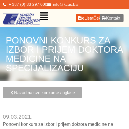
+ 387 (0) 33 297 000
info@kcus.ba
eListaČekanja
Kontakt
PONOVNI KONKURS ZA
IZBOR I PRIJEM DOKTORA
MEDICINE NA
SPECIJALIZACIJU
Nazad na sve konkurse / oglase
09.03.2021.
Ponovni konkurs za izbor i prijem doktora medicine na