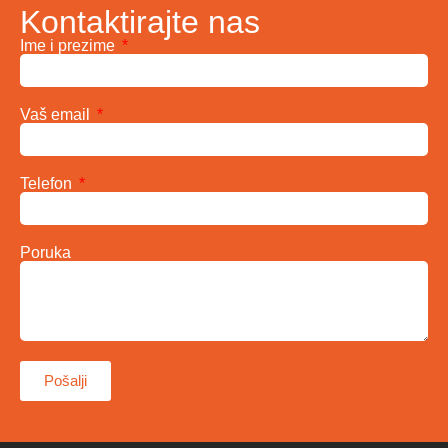
Kontaktirajte nas
Ime i prezime
Vaš email
Telefon
Poruka
Pošalji