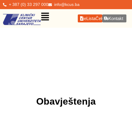
+ 387 (0) 33 297 000
info@kcus.ba
eListaČekanja
Kontakt
Obavještenja