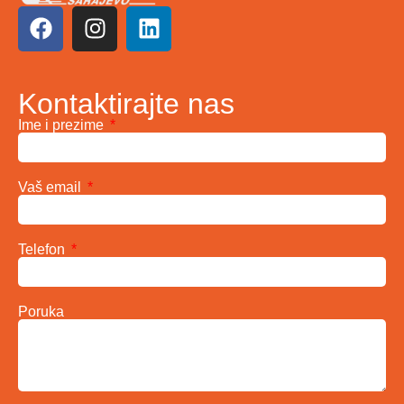
Kontaktirajte nas
Ime i prezime
Vaš email
Telefon
Poruka