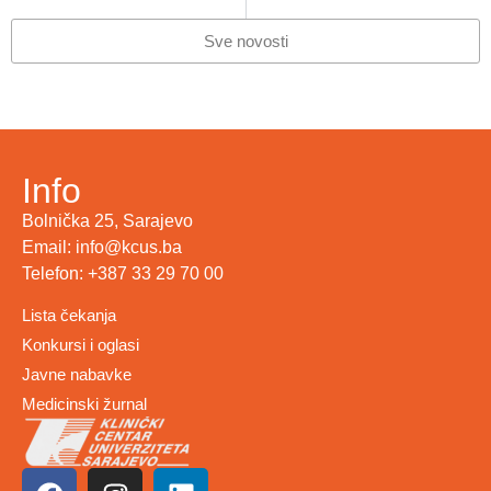
OPĆINA CENTAR FINASIRALA NABAVKU SAVREMENIH APARATA ZA FIZIKALNE TRETMANE
Bez metastaze ili raka poslije minimalno invazivne procedure – 10.11.2024.
Sve novosti
Info
Bolnička 25, Sarajevo
Email: info@kcus.ba
Telefon: +387 33 29 70 00
Lista čekanja
Konkursi i oglasi
Javne nabavke
Medicinski žurnal