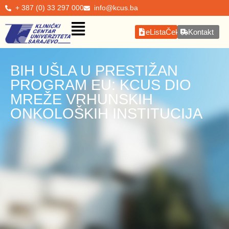
+ 387 (0) 33 297 000
info@kcus.ba
eListaČekanja
Kontakt
BIH UŠLA U PRESTIŽAN
PROGRAM EU: KCUS DIO
MREŽE VRHUNSKIH
ONKOLOŠKIH INSTITUCIJA