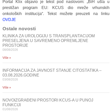
Portal Klix objavio je tekst pod naslovom: „BiH ušla u
prestižan program EU: KCUS dio mreže vrhunskih
onkoloških institucija“. Tekst možete preuzeti na linku
OVDJE
Ostale novosti
KLINIKA ZA UROLOGIJU S TRANSPLANTACIJOM
PRESELJENA U SAVREMENO OPREMLJENE
PROSTORIJE
08/08/2026
Više »
INFORMACIJA ZA JAVNOST STANJE CITOSTATIKA –
03.08.2026.GODINE
03/08/2026
Više »
NOVOIZGRAĐENI PROSTORI KCUS-A U PUNOJ
FUNKCIJI
01/08/2026