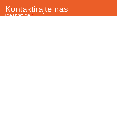
Kontaktirajte nas
Ime i prezime
Vaš email
Telefon
Poruka
Pošalji