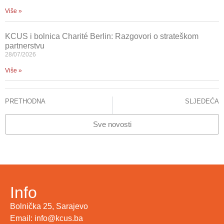
Više »
KCUS i bolnica Charité Berlin: Razgovori o strateškom
partnerstvu
28/07/2026
Više »
PRETHODNA
SLJEDEĆA
IZVJEŠTAJ KOMISIJE ZA PRIGOVORE I POHVALE PACIJENATA KCUS-a
INFORMACIJA ZA JAVNOST – CITOSTATICI
Sve novosti
Info
Bolnička 25, Sarajevo
Email: info@kcus.ba