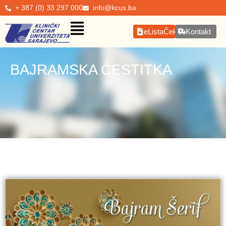
+ 387 (0) 33 297 000
info@kcus.ba
eListaČekanja
Kontakt
BAJRAMSKA ČESTITKA