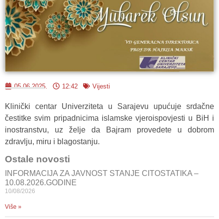
05.06.2025.
12:42
Vijesti
Klinički centar Univerziteta u Sarajevu upućuje srdačne
čestitke svim pripadnicima islamske vjeroispovjesti u BiH i
inostranstvu, uz želje da Bajram provedete u dobrom
zdravlju, miru i blagostanju.
Ostale novosti
INFORMACIJA ZA JAVNOST STANJE CITOSTATIKA –
10.08.2026.GODINE
10/08/2026
Više »