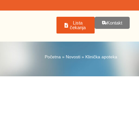
Lista
Kontakt
čekanja
Početna
»
Novosti
»
Klinička apoteka