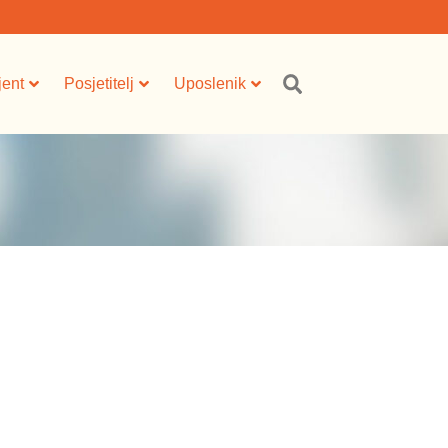
jent
Posjetitelj
Uposlenik