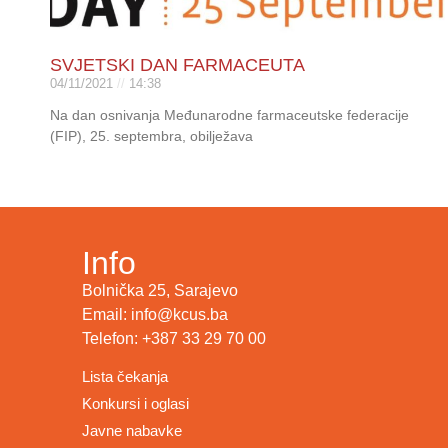
SVJETSKI DAN FARMACEUTA
04/11/2021
14:38
Na dan osnivanja Međunarodne farmaceutske federacije
(FIP), 25. septembra, obilježava
Info
Bolnička 25, Sarajevo
Email: info@kcus.ba
Telefon: +387 33 29 70 00
Lista čekanja
Konkursi i oglasi
Javne nabavke