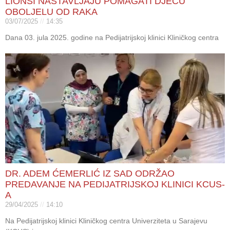
LIONSI NASTAVLJAJU POMAGATI DJECU
OBOLJELU OD RAKA
03/07/2025
14:35
Dana 03. jula 2025. godine na Pedijatrijskoj klinici Kliničkog centra
DR. ADEM ĆEMERLIĆ IZ SAD ODRŽAO
PREDAVANJE NA PEDIJATRIJSKOJ KLINICI KCUS-
A
29/04/2025
14:10
Na Pedijatrijskoj klinici Kliničkog centra Univerziteta u Sarajevu