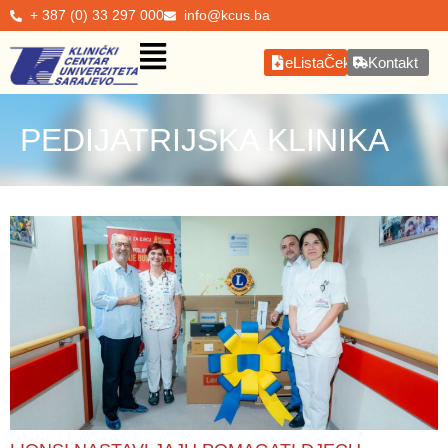
+ 387 (0) 33 297 000
info@kcus.ba
eListaČekanja
Kontakt
PEDIJATRIJSKA KLINIKA