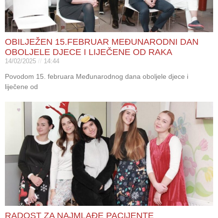
OBILJEŽEN 15.FEBRUAR MEĐUNARODNI DAN
OBOLJELE DJECE I LIJEČENE OD RAKA
14/02/2025
14:44
Povodom 15. februara Međunarodnog dana oboljele djece i
liječene od
RADOST ZA NAJMLAĐE PACIJENTE