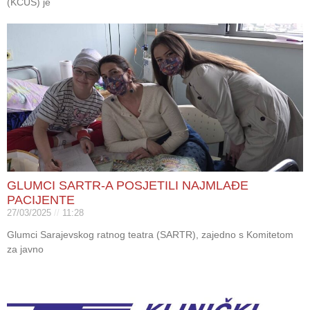
(KCUS) je
GLUMCI SARTR-A POSJETILI NAJMLAĐE
PACIJENTE
27/03/2025
11:28
Glumci Sarajevskog ratnog teatra (SARTR), zajedno s Komitetom
za javno