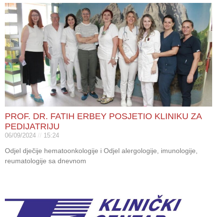
PROF. DR. FATIH ERBEY POSJETIO KLINIKU ZA
PEDIJATRIJU
06/09/2024
15:24
Odjel dječije hematoonkologije i Odjel alergologije, imunologije,
reumatologije sa dnevnom