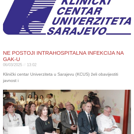
NE POSTOJI INTRAHOSPITALNA INFEKCIJA NA
GAK-U
06/03/2025
13:02
Klinički centar Univerziteta u Sarajevu (KCUS) želi obavijestiti
javnost i