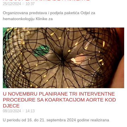
25/12/2024
10:37
Organizovana predstava i podjela paketića Odjel za
hematoonkologiju Klinike za
U NOVEMBRU PLANIRANE TRI INTERVENTNE
PROCEDURE SA KOARKTACIJOM AORTE KOD
DJECE
08/10/2024
14:13
U periodu od 16. do 21. septembra 2024 godine realizirana