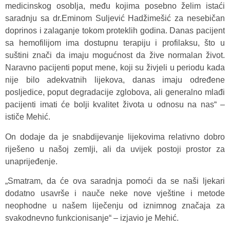
medicinskog osoblja, među kojima posebno želim istaći
saradnju sa dr.Eminom Suljević Hadžimešić za nesebičan
doprinos i zalaganje tokom proteklih godina. Danas pacijent
sa hemofilijom ima dostupnu terapiju i profilaksu, što u
suštini znači da imaju mogućnost da žive normalan život.
Naravno pacijenti poput mene, koji su živjeli u periodu kada
nije bilo adekvatnih lijekova, danas imaju određene
posljedice, poput degradacije zglobova, ali generalno mlađi
pacijenti imati će bolji kvalitet života u odnosu na nas“ –
ističe Mehić.
On dodaje da je snabdijevanje lijekovima relativno dobro
riješeno u našoj zemlji, ali da uvijek postoji prostor za
unaprijeđenje.
„Smatram, da će ova saradnja pomoći da se naši ljekari
dodatno usavrše i nauče neke nove vještine i metode
neophodne u našem liječenju od iznimnog značaja za
svakodnevno funkcionisanje“ – izjavio je Mehić.