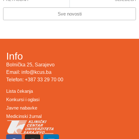
OJ Klinička biohemija i laboratorijska medicina realizovala za godinu 5.023.823 analiza
OBAVIJEST – KOMEMORACIJA ZA PRIM.DR SADŽIDU FIRDUS
Sve novosti
Info
Bolnička 25, Sarajevo
Email: info@kcus.ba
Telefon: +387 33 29 70 00
Lista čekanja
Konkursi i oglasi
Javne nabavke
Medicinski žurnal