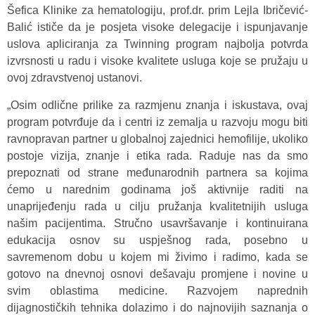
Šefica Klinike za hematologiju, prof.dr. prim Lejla Ibričević-
Balić ističe da je posjeta visoke delegacije i ispunjavanje
uslova apliciranja za Twinning program najbolja potvrda
izvrsnosti u radu i visoke kvalitete usluga koje se pružaju u
ovoj zdravstvenoj ustanovi.
„Osim odlične prilike za razmjenu znanja i iskustava, ovaj
program potvrđuje da i centri iz zemalja u razvoju mogu biti
ravnopravan partner u globalnoj zajednici hemofilije, ukoliko
postoje vizija, znanje i etika rada. Raduje nas da smo
prepoznati od strane međunarodnih partnera sa kojima
ćemo u narednim godinama još aktivnije raditi na
unaprijeđenju rada u cilju pružanja kvalitetnijih usluga
našim pacijentima. Stručno usavršavanje i kontinuirana
edukacija osnov su uspješnog rada, posebno u
savremenom dobu u kojem mi živimo i radimo, kada se
gotovo na dnevnoj osnovi dešavaju promjene i novine u
svim oblastima medicine. Razvojem naprednih
dijagnostičkih tehnika dolazimo i do najnovijih saznanja o