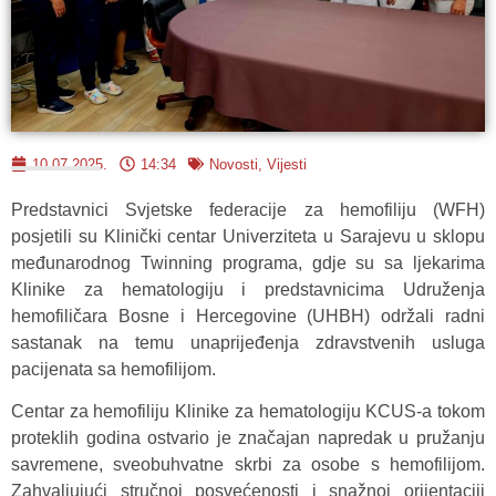
10.07.2025.
14:34
Novosti
,
Vijesti
Predstavnici Svjetske federacije za hemofiliju (WFH)
posjetili su Klinički centar Univerziteta u Sarajevu u sklopu
međunarodnog Twinning programa, gdje su sa ljekarima
Klinike za hematologiju i predstavnicima Udruženja
hemofiličara Bosne i Hercegovine (UHBH) održali radni
sastanak na temu unaprijeđenja zdravstvenih usluga
pacijenata sa hemofilijom.
Centar za hemofiliju Klinike za hematologiju KCUS-a tokom
proteklih godina ostvario je značajan napredak u pružanju
savremene, sveobuhvatne skrbi za osobe s hemofilijom.
Zahvaljujući stručnoj posvećenosti i snažnoj orijentaciji