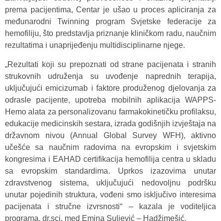
prema pacijentima, Centar je ušao u proces apliciranja za
međunarodni Twinning program Svjetske federacije za
hemofiliju, što predstavlja priznanje kliničkom radu, naučnim
rezultatima i unaprijeđenju multidisciplinarne njege.
„Rezultati koji su prepoznati od strane pacijenata i stranih
strukovnih udruženja su uvođenje naprednih terapija,
uključujući emicizumab i faktore produženog djelovanja za
odrasle pacijente, upotreba mobilnih aplikacija WAPPS-
Hemo alata za personalizovanu farmakokinetičku profilaksu,
edukacije medicinskih sestara, izrada godišnjih izvještaja na
državnom nivou (Annual Global Survey WFH), aktivno
učešće sa naučnim radovima na evropskim i svjetskim
kongresima i EAHAD certifikacija hemofilija centra u skladu
sa evropskim standardima. Uprkos izazovima unutar
zdravstvenog sistema, uključujući nedovoljnu podršku
unutar pojedinih struktura, vođeni smo isključivo interesima
pacijenata i stručne izvrsnosti“ – kazala je voditeljica
programa, dr.sci. med Emina Suljević – Hadžimešić.