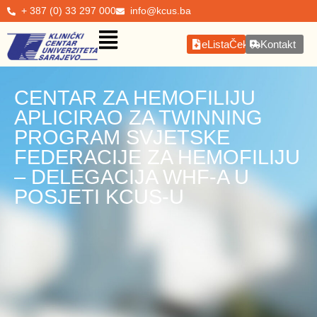
+ 387 (0) 33 297 000
info@kcus.ba
eListaČekanja
Kontakt
CENTAR ZA HEMOFILIJU
APLICIRAO ZA TWINNING
PROGRAM SVJETSKE
FEDERACIJE ZA HEMOFILIJU
– DELEGACIJA WHF-A U
POSJETI KCUS-U