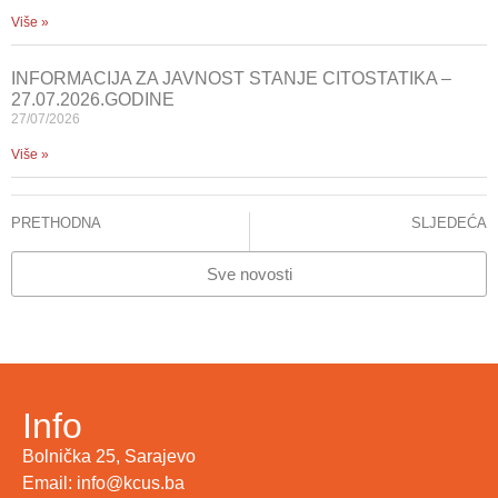
Više »
INFORMACIJA ZA JAVNOST STANJE CITOSTATIKA –
27.07.2026.GODINE
27/07/2026
Više »
PRETHODNA
SLJEDEĆA
KCUS i Donorska mreža o unapređenju i intenziviranju transplantacijskog programa
INFORMACIJA ZA JAVNOST STANJE CITOSTATIKA – 03.03.2026.GODINE
Sve novosti
Info
Bolnička 25, Sarajevo
Email: info@kcus.ba