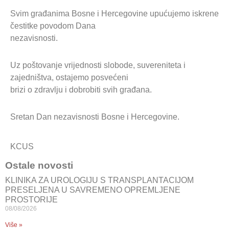
Svim građanima Bosne i Hercegovine upućujemo iskrene
čestitke povodom Dana
nezavisnosti.
Uz poštovanje vrijednosti slobode, suvereniteta i
zajedništva, ostajemo posvećeni
brizi o zdravlju i dobrobiti svih građana.
Sretan Dan nezavisnosti Bosne i Hercegovine.
KCUS
Ostale novosti
KLINIKA ZA UROLOGIJU S TRANSPLANTACIJOM
PRESELJENA U SAVREMENO OPREMLJENE
PROSTORIJE
08/08/2026
Više »