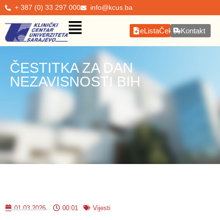
+ 387 (0) 33 297 000
info@kcus.ba
eListaČekanja
Kontakt
ČESTITKA ZA DAN
NEZAVISNOSTI BIH
01.03.2026.
00:01
Vijesti