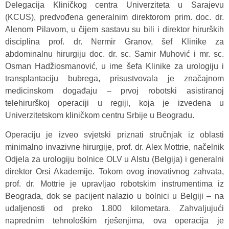
Delegacija Kliničkog centra Univerziteta u Sarajevu
(KCUS), predvođena generalnim direktorom prim. doc. dr.
Alenom Pilavom, u čijem sastavu su bili i direktor hirurških
disciplina prof. dr. Nermir Granov, šef Klinike za
abdominalnu hirurgiju doc. dr. sc. Samir Muhović i mr. sc.
Osman Hadžiosmanović, u ime šefa Klinike za urologiju i
transplantaciju bubrega, prisustvovala je značajnom
medicinskom događaju – prvoj robotski asistiranoj
telehirurškoj operaciji u regiji, koja je izvedena u
Univerzitetskom kliničkom centru Srbije u Beogradu.
Operaciju je izveo svjetski priznati stručnjak iz oblasti
minimalno invazivne hirurgije, prof. dr. Alex Mottrie, načelnik
Odjela za urologiju bolnice OLV u Alstu (Belgija) i generalni
direktor Orsi Akademije. Tokom ovog inovativnog zahvata,
prof. dr. Mottrie je upravljao robotskim instrumentima iz
Beograda, dok se pacijent nalazio u bolnici u Belgiji – na
udaljenosti od preko 1.800 kilometara. Zahvaljujući
naprednim tehnološkim rješenjima, ova operacija je