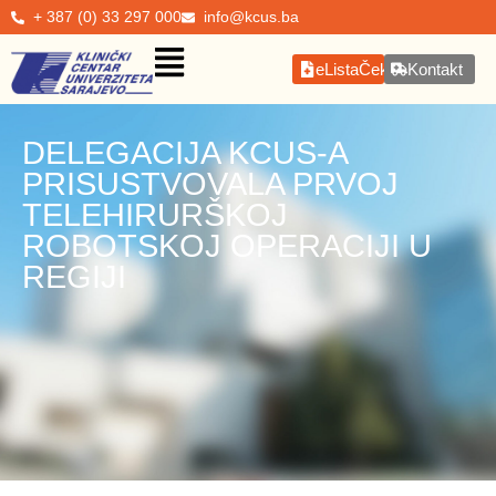
+ 387 (0) 33 297 000
info@kcus.ba
eListaČekanja
Kontakt
DELEGACIJA KCUS-A
PRISUSTVOVALA PRVOJ
TELEHIRURŠKOJ
ROBOTSKOJ OPERACIJI U
REGIJI