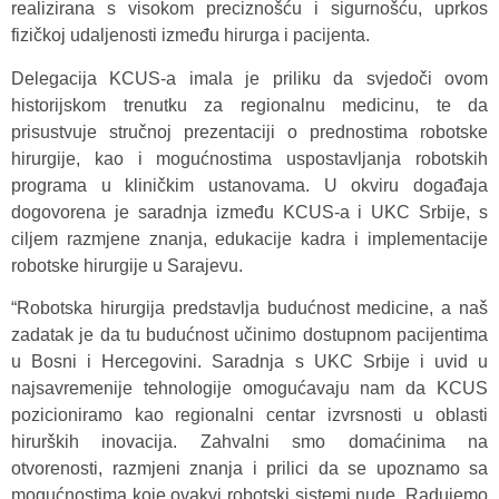
realizirana s visokom preciznošću i sigurnošću, uprkos
fizičkoj udaljenosti između hirurga i pacijenta.
Delegacija KCUS-a imala je priliku da svjedoči ovom
historijskom trenutku za regionalnu medicinu, te da
prisustvuje stručnoj prezentaciji o prednostima robotske
hirurgije, kao i mogućnostima uspostavljanja robotskih
programa u kliničkim ustanovama. U okviru događaja
dogovorena je saradnja između KCUS-a i UKC Srbije, s
ciljem razmjene znanja, edukacije kadra i implementacije
robotske hirurgije u Sarajevu.
“Robotska hirurgija predstavlja budućnost medicine, a naš
zadatak je da tu budućnost učinimo dostupnom pacijentima
u Bosni i Hercegovini. Saradnja s UKC Srbije i uvid u
najsavremenije tehnologije omogućavaju nam da KCUS
pozicioniramo kao regionalni centar izvrsnosti u oblasti
hirurških inovacija. Zahvalni smo domaćinima na
otvorenosti, razmjeni znanja i prilici da se upoznamo sa
mogućnostima koje ovakvi robotski sistemi nude. Radujemo