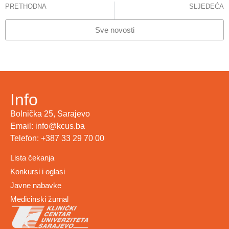
PRETHODNA
SLJEDEĆA
Pilav i Rimac: Zajedno za efikasniji zdravstveni sistem i bolju njegu pacijenata
Edukativna predavanja za medicinske sestre i tehničare u KCUS-u
Sve novosti
Info
Bolnička 25, Sarajevo
Email: info@kcus.ba
Telefon: +387 33 29 70 00
Lista čekanja
Konkursi i oglasi
Javne nabavke
Medicinski žurnal