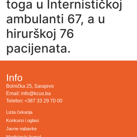
toga u Internističkoj
ambulanti 67, a u
hirurškoj 76
pacijenata.
Info
Bolnička 25, Sarajevo
Email: info@kcus.ba
Telefon: +387 33 29 70 00
Lista čekanja
Konkursi i oglasi
Javne nabavke
Medicinski žurnal