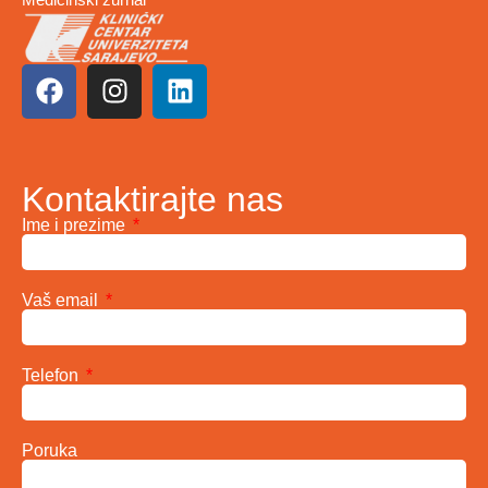
Kontaktirajte nas
Ime i prezime
Vaš email
Telefon
Poruka