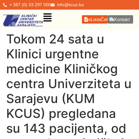
+ 387 (0) 33 297 000
info@kcus.ba
eListaČekanja
Kontakt
Tokom 24 sata u
Klinici urgentne
medicine Kliničkog
centra Univerziteta u
Sarajevu (KUM
KCUS) pregledana
su 143 pacijenta, od