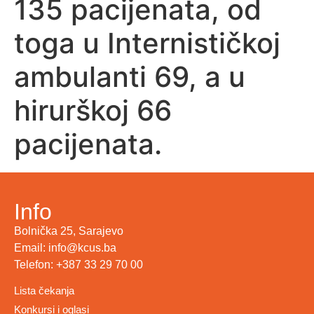
135 pacijenata, od
toga u Internističkoj
ambulanti 69, a u
hirurškoj 66
pacijenata.
Info
Bolnička 25, Sarajevo
Email: info@kcus.ba
Telefon: +387 33 29 70 00
Lista čekanja
Konkursi i oglasi