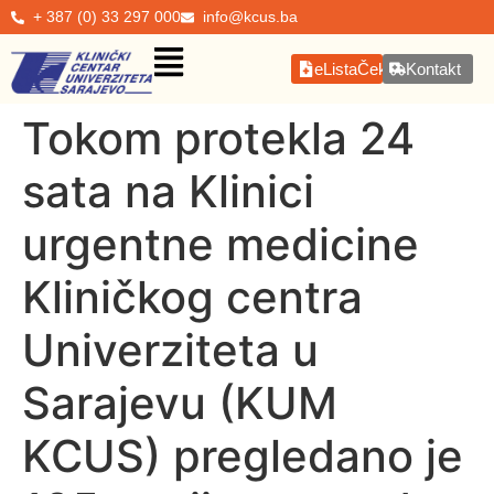
+ 387 (0) 33 297 000
info@kcus.ba
eListaČekanja
Kontakt
Tokom protekla 24
sata na Klinici
urgentne medicine
Kliničkog centra
Univerziteta u
Sarajevu (KUM
KCUS) pregledano je