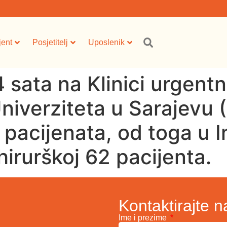
jent
Posjetitelj
Uposlenik
 sata na Klinici urgent
Univerziteta u Sarajev
pacijenata, od toga u In
hirurškoj 62 pacijenta.
Kontaktirajte n
Ime i prezime