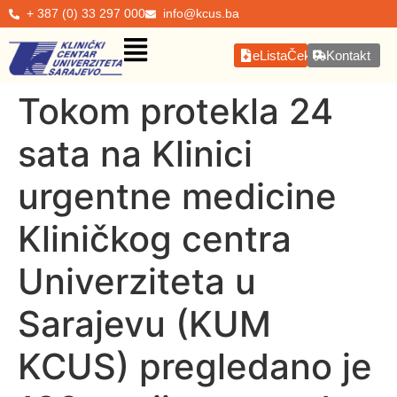
+ 387 (0) 33 297 000
info@kcus.ba
eListaČekanja
Kontakt
Tokom protekla 24
sata na Klinici
urgentne medicine
Kliničkog centra
Univerziteta u
Sarajevu (KUM
KCUS) pregledano je