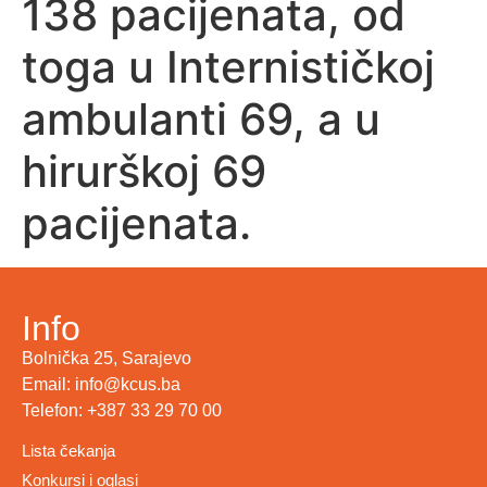
138 pacijenata, od
toga u Internističkoj
ambulanti 69, a u
hirurškoj 69
pacijenata.
Info
Bolnička 25, Sarajevo
Email: info@kcus.ba
Telefon: +387 33 29 70 00
Lista čekanja
Konkursi i oglasi