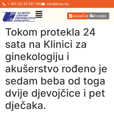
+ 387 (0) 33 297 000
info@kcus.ba
eListaČekanja
Kontakt
Tokom protekla 24
sata na Klinici za
ginekologiju i
akušerstvo rođeno je
sedam beba od toga
dvije djevojčice i pet
dječaka.