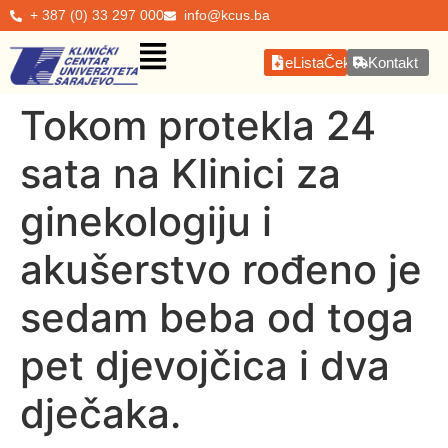
+ 387 (0) 33 297 000
info@kcus.ba
eListaČekanja
Kontakt
Tokom protekla 24
sata na Klinici za
ginekologiju i
akušerstvo rođeno je
sedam beba od toga
pet djevojčica i dva
dječaka.