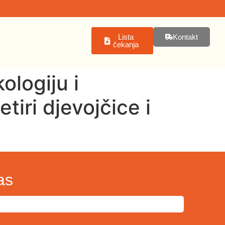
Lista
Kontakt
čekanja
ologiju i
iri djevojčice i
as