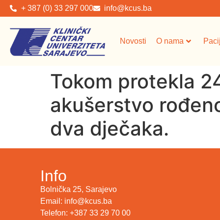
+ 387 (0) 33 297 000
info@kcus.ba
Novosti
O nama
Paci
Tokom protekla 24 
akušerstvo rođeno 
dva dječaka.
Info
Bolnička 25, Sarajevo
Email: info@kcus.ba
Telefon: +387 33 29 70 00