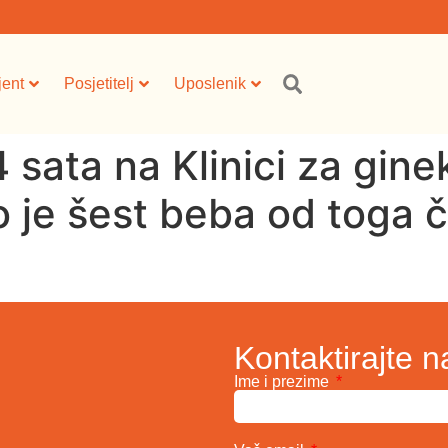
jent
Posjetitelj
Uposlenik
sata na Klinici za ginek
je šest beba od toga čet
Kontaktirajte n
Ime i prezime