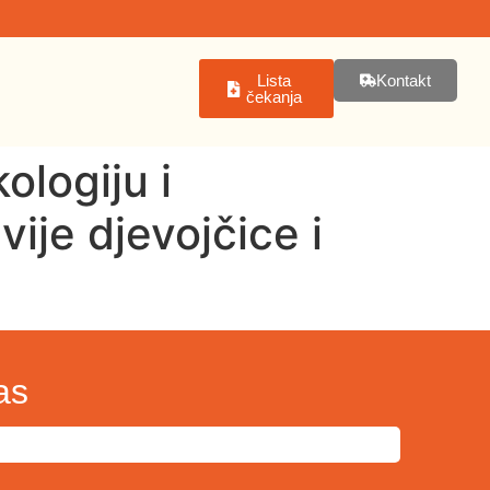
Lista
Kontakt
čekanja
ologiju i
ije djevojčice i
as