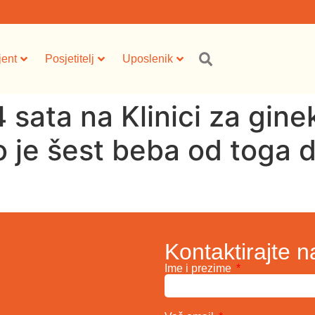
jent
Posjetitelj
Uposlenik
sata na Klinici za ginek
je šest beba od toga dv
Kontaktirajte n
Ime i prezime