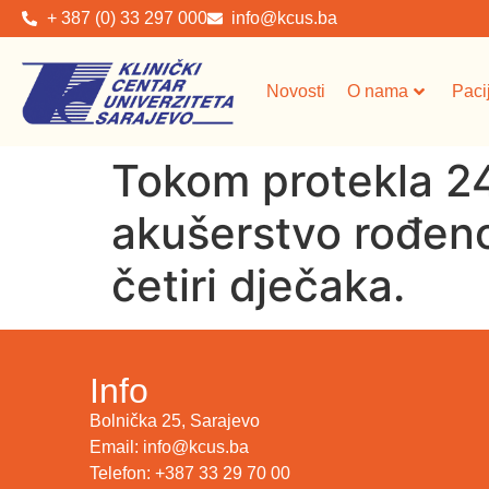
+ 387 (0) 33 297 000
info@kcus.ba
Novosti
O nama
Paci
Tokom protekla 24 
akušerstvo rođeno 
četiri dječaka.
Info
Bolnička 25, Sarajevo
Email: info@kcus.ba
Telefon: +387 33 29 70 00