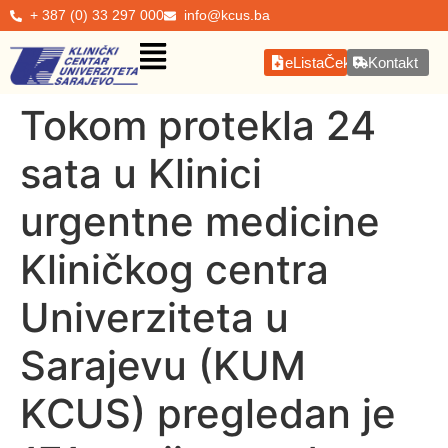
+ 387 (0) 33 297 000
info@kcus.ba
eListaČekanja
Kontakt
Tokom protekla 24
sata u Klinici
urgentne medicine
Kliničkog centra
Univerziteta u
Sarajevu (KUM
KCUS) pregledan je