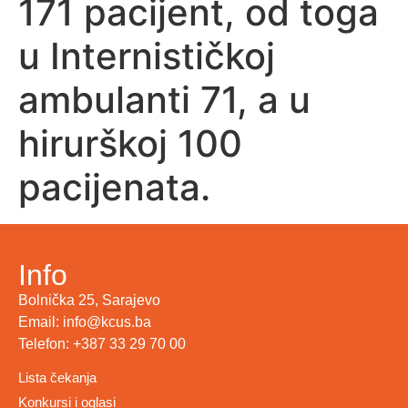
171 pacijent, od toga
u Internističkoj
ambulanti 71, a u
hirurškoj 100
pacijenata.
Info
Bolnička 25, Sarajevo
Email: info@kcus.ba
Telefon: +387 33 29 70 00
Lista čekanja
Konkursi i oglasi