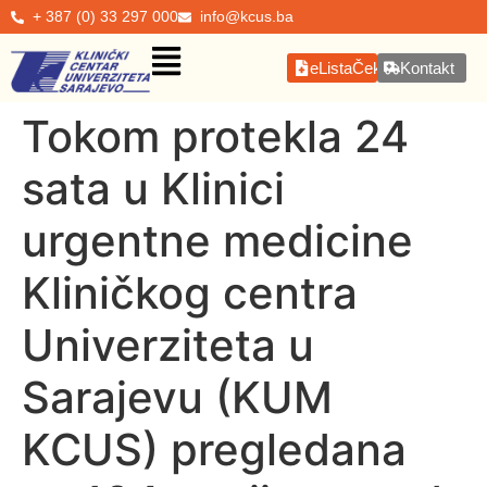
+ 387 (0) 33 297 000
info@kcus.ba
eListaČekanja
Kontakt
Tokom protekla 24
sata u Klinici
urgentne medicine
Kliničkog centra
Univerziteta u
Sarajevu (KUM
KCUS) pregledana