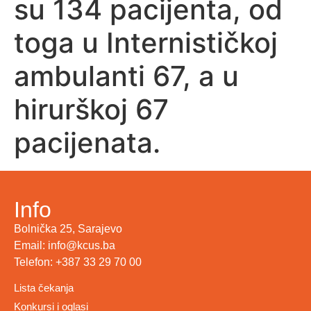
su 134 pacijenta, od
toga u Internističkoj
ambulanti 67, a u
hirurškoj 67
pacijenata.
Info
Bolnička 25, Sarajevo
Email: info@kcus.ba
Telefon: +387 33 29 70 00
Lista čekanja
Konkursi i oglasi