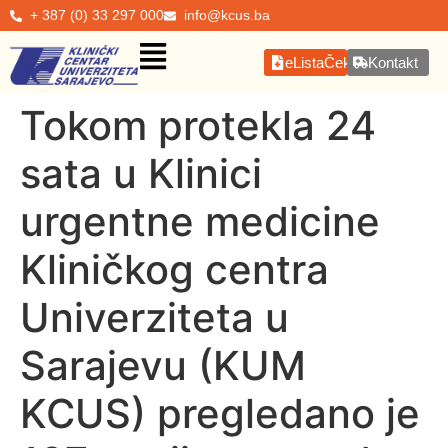
+ 387 (0) 33 297 000
info@kcus.ba
eListaČekanja
Kontakt
Tokom protekla 24
sata u Klinici
urgentne medicine
Kliničkog centra
Univerziteta u
Sarajevu (KUM
KCUS) pregledano je