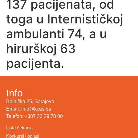
137 pacijenata, od
toga u Internističkoj
ambulanti 74, a u
hirurškoj 63
pacijenta.
Info
Bolnička 25, Sarajevo
Email: info@kcus.ba
Telefon: +387 33 29 70 00
Lista čekanja
Konkursi i oglasi