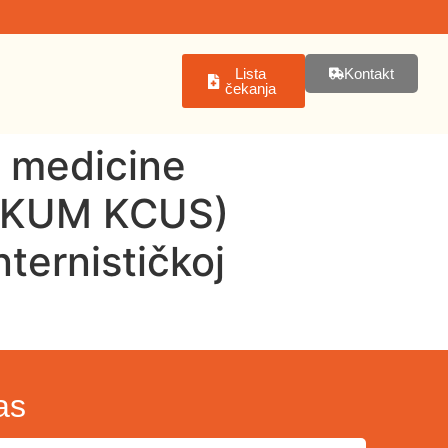
Lista
Kontakt
čekanja
e medicine
u (KUM KCUS)
ternističkoj
as