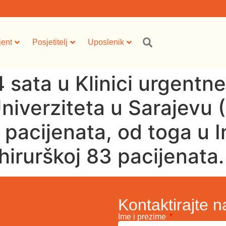
jent
Posjetitelj
Uposlenik
 sata u Klinici urgentn
Univerziteta u Sarajev
pacijenata, od toga u In
hirurškoj 83 pacijenata.
Kontaktirajte n
Ime i prezime