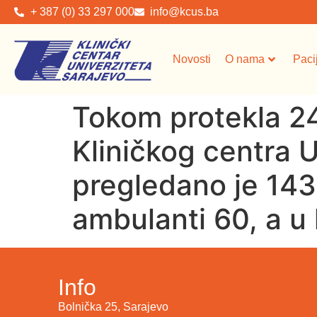
+ 387 (0) 33 297 000
info@kcus.ba
Novosti
O nama
Paci
Tokom protekla 24
Kliničkog centra 
pregledano je 143 
ambulanti 60, a u 
Info
Bolnička 25, Sarajevo